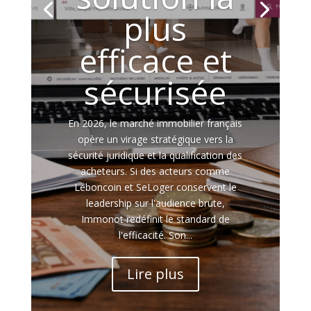
plus
efficace et
sécurisée
En 2026, le marché immobilier français
opère un virage stratégique vers la
sécurité juridique et la qualification des
acheteurs. Si des acteurs comme
Leboncoin et SeLoger conservent le
leadership sur l'audience brute,
Immonot redéfinit le standard de
l'efficacité. Son...
Lire plus