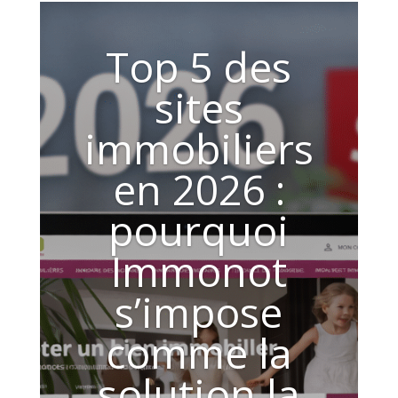
Top 5 des
sites
immobiliers
en 2026 :
pourquoi
Immonot
s’impose
comme la
solution la