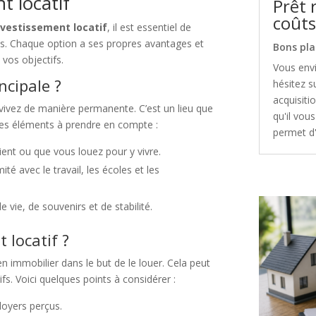
t locatif
Prêt 
coûts
nvestissement locatif
, il est essentiel de
pts. Chaque option a ses propres avantages et
Bons pla
 vos objectifs.
Vous env
ncipale ?
hésitez s
acquisitio
 vivez de manière permanente. C’est un lieu que
qu'il vou
es éléments à prendre en compte :
permet d'
ient ou que vous louez pour y vivre.
té avec le travail, les écoles et les
e vie, de souvenirs et de stabilité.
 locatif ?
en immobilier dans le but de le louer. Cela peut
s. Voici quelques points à considérer :
loyers perçus.