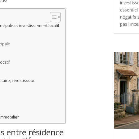
ous!
investiss
essentiel
négatifs 
pas l'incer
cipale et investissement locatif
cipale
ocatif
ataire, investisseur
 immobilier
s entre résidence