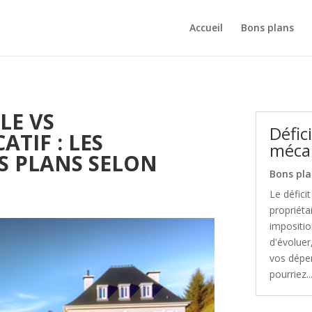
Accueil
Bons plans
LE VS
Défic
TIF : LES
mécan
S PLANS SELON
Bons pla
Le défici
propriéta
impositio
d'évoluer
vos dépen
pourriez..