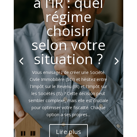
à l’IR : quel
régime
choisir
selon votre
situation ?
Vous envisagez de créer une Société
Civile Immobilière (SCI) et hésitez entre
l'Impôt sur le Revenu (IR) et l'Impôt sur
les Sociétés (IS) ? Cette décision peut
sembler complexe, mais elle est cruciale
pour optimiser votre fiscalité. Chaque
option a ses propres...
Lire plus